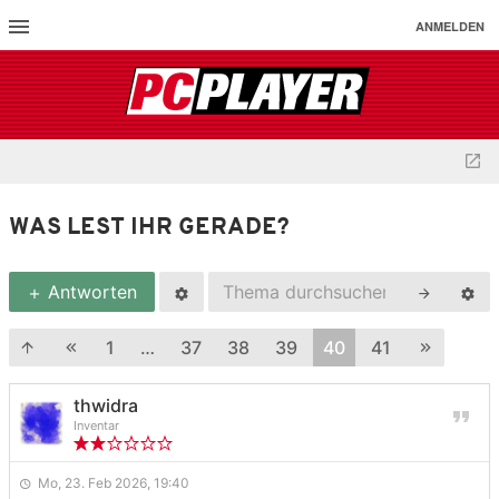
ANMELDEN
WAS LEST IHR GERADE?
Antworten
1
…
37
38
39
40
41
thwidra
Inventar
Mo, 23. Feb 2026, 19:40