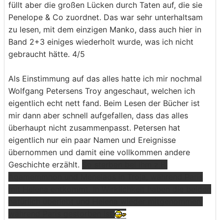
füllt aber die großen Lücken durch Taten auf, die sie
Penelope & Co zuordnet. Das war sehr unterhaltsam
zu lesen, mit dem einzigen Manko, dass auch hier in
Band 2+3 einiges wiederholt wurde, was ich nicht
gebraucht hätte. 4/5
Als Einstimmung auf das alles hatte ich mir nochmal
Wolfgang Petersens Troy angeschaut, welchen ich
eigentlich echt nett fand. Beim Lesen der Bücher ist
mir dann aber schnell aufgefallen, dass das alles
überhaupt nicht zusammenpasst. Petersen hat
eigentlich nur ein paar Namen und Ereignisse
übernommen und damit eine vollkommen andere
Geschichte erzählt.
So sterben bei ihm z.B.
Agamemmnon und Menelaos in Troja, während Paris
mit Helena entkommt. In Wirklichkeit haben die beiden
natürlich überlebt und Helena wieder mitgenommen,
während Paris gestorben ist