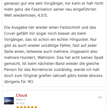
genauso gut wie sein Vorgänger, nur kann er halt nicht
Handlung fängt mit einem mysteriösen Mordfall
mehr ganz die Faszination seiner neu eingeführten
an: Aus dem Opfer ist ein Baum gewachsen...
Welt wiederholen, 4.5/5.
Eine fantastische Welt, eine interessante Story,
tolle Charaktere - hier hat einfach alles
Die Ausgabe hat wieder einen Farbschnitt und das
gestimmt und das Buch war in Windeseile
Cover gefällt mir sogar noch besser als beim
durch. Die weiteren Fälle werde ich mir definitiv
Vorgänger, das ist schon ein echter Hingucker. Nur
auch noch holen. 5/5
gibt es auch wieder unzählige Fehler, fast auf jeder
Seite einen, teilweise auch mehrere, insgesamt also
Das war mein erstes Buch mit einem
mehrere Hundert, Wahnsinn. Das hat echt keinen Spaß
Farbschnitt, was echt schick aussieht. Sowas
gemacht. Ist beim nächsten Band wieder die gleiche
könnte es auch gerne mal bei SF-Romanen
Person für das Korrektorat zuständig, werde ich halt
geben. Nicht so toll dagegen die zahlreichen
doch zum Original greifen (aktuell gibts beide ebooks
Fehler in der deutschen Ausgabe. Okay, ein paar
übrigens für 1€).
können ja mal vorkommen, aber zweistellig
muss echt nicht sein.
Cloud
Wolke 7
All Star