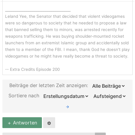
Die Hefte liegen seit Jahren im Schrank und ich
habe seitdem nie wieder reingeschaut. Wenn ich
_______________________________
mal was nachgeschlagen habe, bin ich auf Eure
Leland Yee, the Senator that decided that violent videogames
Seite gegangen.
Es macht keinen Sinn, die
were so dangerous to society that he needed to propose a law
that banned selling them to minors, was arrested recently for
weiterhin zu lagern. Den Platz kann ich besser
weapons trafficking. He was buying shoulder-mounted rocket
nutzen.
launchers from an extremist Islamic group and accidentally sold
them to a member of the FBI. I mean, thank God he doesn't play
Ich möchte nichts dafür haben und würde die
videogames or he might have really become a threat to society.
verschicken. Also wenn, dann möchte ich nur
die Versandkosten haben. Hab mal auf ebay
-- Extra Credits Episode 200
geschaut, da werden die Hefte teilweise für 10
Euro angeboten. Aber ob die auch weggehen,
Beiträge der letzten Zeit anzeigen:
wage ich zu bezweifeln und die Zeit mich
Sortiere nach
darum zu kümmern habe ich nicht bzw. ist mir
die Zeit zu schade für.
Antworten