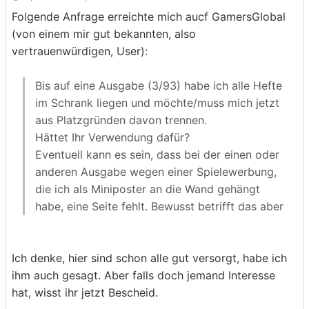
Folgende Anfrage erreichte mich aucf GamersGlobal
(von einem mir gut bekannten, also
vertrauenwürdigen, User):
Bis auf eine Ausgabe (3/93) habe ich alle Hefte
im Schrank liegen und möchte/muss mich jetzt
aus Platzgründen davon trennen.
Hättet Ihr Verwendung dafür?
Eventuell kann es sein, dass bei der einen oder
anderen Ausgabe wegen einer Spielewerbung,
die ich als Miniposter an die Wand gehängt
habe, eine Seite fehlt. Bewusst betrifft das aber
nur die Ausgabe 5/94 (Ultima VIII), alle anderen
Hefte sollten in Ordnung sein und sind in einem
Ich denke, hier sind schon alle gut versorgt, habe ich
guten Zustand.
ihm auch gesagt. Aber falls doch jemand Interesse
Die CDs zu den Heften habe ich auch noch.
hat, wisst ihr jetzt Bescheid.