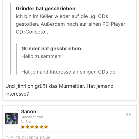
Grinder hat geschrieben:
Ich bin im Keller wieder auf die ug. CDs
gestoßen. Außerdem noch auf einen PC Player
CD-Collector.
Grinder hat geschrieben:
Hallo zusammen!
Hat jemand Interesse an einigen CDs der
PC Player plus? Genauer gesagt sämtliche
Und jährlich grüßt das Murmeltier. Hat jemand
CDs der Hefte 7.95 bis einschließlich 7.98.
Interesse?
Alle in Einzel- oder Doppelhüllen (je
nachdem was nötig war) inkl. Inlays
verpackt.
Ganon
Ganonenfutter
All Star
Bei Interesse bitte einfach per PN melden.
Hat jemand Interesse daran?
Fr, 25. Okt 2024, 08:46