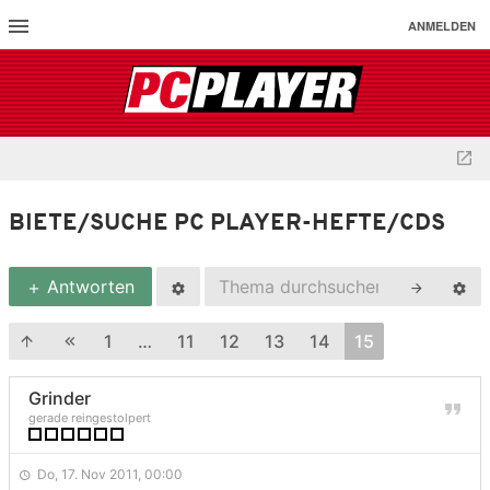
ANMELDEN
BIETE/SUCHE PC PLAYER-HEFTE/CDS
Antworten
1
…
11
12
13
14
15
Grinder
gerade reingestolpert
Do, 17. Nov 2011, 00:00