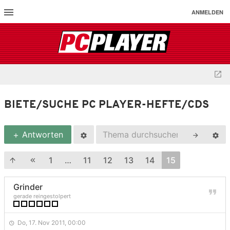
ANMELDEN
BIETE/SUCHE PC PLAYER-HEFTE/CDS
Antworten
1
…
11
12
13
14
15
Grinder
gerade reingestolpert
Do, 17. Nov 2011, 00:00