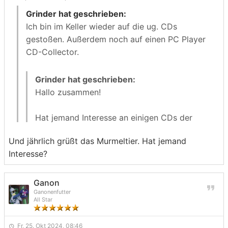
Grinder hat geschrieben:
Ich bin im Keller wieder auf die ug. CDs
gestoßen. Außerdem noch auf einen PC Player
CD-Collector.
Grinder hat geschrieben:
Hallo zusammen!
Hat jemand Interesse an einigen CDs der
PC Player plus? Genauer gesagt sämtliche
Und jährlich grüßt das Murmeltier. Hat jemand
CDs der Hefte 7.95 bis einschließlich 7.98.
Interesse?
Alle in Einzel- oder Doppelhüllen (je
nachdem was nötig war) inkl. Inlays
verpackt.
Ganon
Ganonenfutter
All Star
Bei Interesse bitte einfach per PN melden.
Hat jemand Interesse daran?
Fr, 25. Okt 2024, 08:46