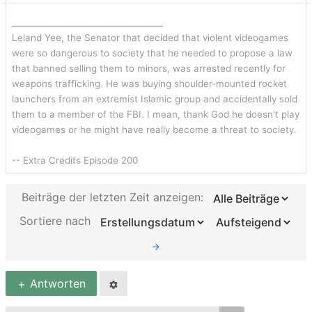
Die Hefte liegen seit Jahren im Schrank und ich
habe seitdem nie wieder reingeschaut. Wenn ich
_______________________________
mal was nachgeschlagen habe, bin ich auf Eure
Leland Yee, the Senator that decided that violent videogames
Seite gegangen.
Es macht keinen Sinn, die
were so dangerous to society that he needed to propose a law
that banned selling them to minors, was arrested recently for
weiterhin zu lagern. Den Platz kann ich besser
weapons trafficking. He was buying shoulder-mounted rocket
nutzen.
launchers from an extremist Islamic group and accidentally sold
them to a member of the FBI. I mean, thank God he doesn't play
Ich möchte nichts dafür haben und würde die
videogames or he might have really become a threat to society.
verschicken. Also wenn, dann möchte ich nur
die Versandkosten haben. Hab mal auf ebay
-- Extra Credits Episode 200
geschaut, da werden die Hefte teilweise für 10
Euro angeboten. Aber ob die auch weggehen,
Beiträge der letzten Zeit anzeigen:
wage ich zu bezweifeln und die Zeit mich
Sortiere nach
darum zu kümmern habe ich nicht bzw. ist mir
die Zeit zu schade für.
Antworten