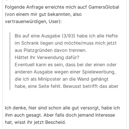
Folgende Anfrage erreichte mich aucf GamersGlobal
(von einem mir gut bekannten, also
vertrauenwürdigen, User):
Bis auf eine Ausgabe (3/93) habe ich alle Hefte
im Schrank liegen und möchte/muss mich jetzt
aus Platzgründen davon trennen.
Hättet Ihr Verwendung dafür?
Eventuell kann es sein, dass bei der einen oder
anderen Ausgabe wegen einer Spielewerbung,
die ich als Miniposter an die Wand gehängt
habe, eine Seite fehlt. Bewusst betrifft das aber
nur die Ausgabe 5/94 (Ultima VIII), alle anderen
Hefte sollten in Ordnung sein und sind in einem
Ich denke, hier sind schon alle gut versorgt, habe ich
guten Zustand.
ihm auch gesagt. Aber falls doch jemand Interesse
Die CDs zu den Heften habe ich auch noch.
hat, wisst ihr jetzt Bescheid.