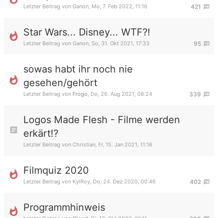
Letzter Beitrag von
Ganon
,
Mo, 7. Feb 2022, 11:16
421
Star Wars... Disney... WTF?!
Letzter Beitrag von
Ganon
,
So, 31. Okt 2021, 17:33
95
sowas habt ihr noch nie
gesehen/gehört
Letzter Beitrag von
Frogo
,
Do, 26. Aug 2021, 08:24
339
Logos Made Flesh - Filme werden
erkärt!?
Letzter Beitrag von
Christian
,
Fr, 15. Jan 2021, 11:16
Filmquiz 2020
Letzter Beitrag von
KylRoy
,
Do, 24. Dez 2020, 00:46
402
Programmhinweis