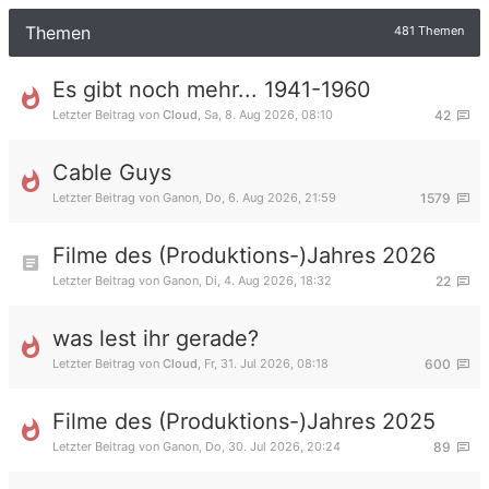
Themen
481 Themen
Es gibt noch mehr... 1941-1960
Letzter Beitrag von
Cloud
,
Sa, 8. Aug 2026, 08:10
42
Cable Guys
Letzter Beitrag von
Ganon
,
Do, 6. Aug 2026, 21:59
1579
Filme des (Produktions-)Jahres 2026
Letzter Beitrag von
Ganon
,
Di, 4. Aug 2026, 18:32
22
was lest ihr gerade?
Letzter Beitrag von
Cloud
,
Fr, 31. Jul 2026, 08:18
600
Filme des (Produktions-)Jahres 2025
Letzter Beitrag von
Ganon
,
Do, 30. Jul 2026, 20:24
89