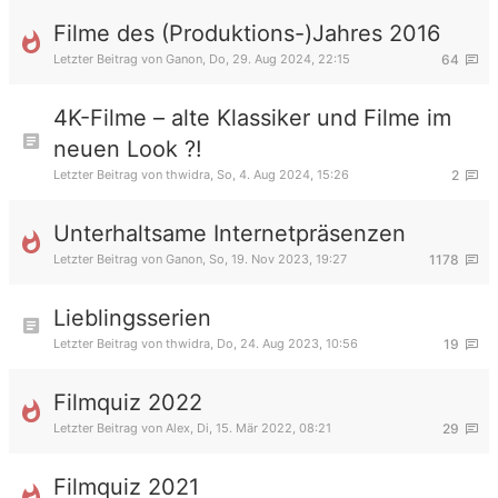
Filme des (Produktions-)Jahres 2016
Letzter Beitrag von
Ganon
,
Do, 29. Aug 2024, 22:15
64
4K-Filme – alte Klassiker und Filme im
neuen Look ?!
Letzter Beitrag von
thwidra
,
So, 4. Aug 2024, 15:26
2
Unterhaltsame Internetpräsenzen
Letzter Beitrag von
Ganon
,
So, 19. Nov 2023, 19:27
1178
Lieblingsserien
Letzter Beitrag von
thwidra
,
Do, 24. Aug 2023, 10:56
19
Filmquiz 2022
Letzter Beitrag von
Alex
,
Di, 15. Mär 2022, 08:21
29
Filmquiz 2021