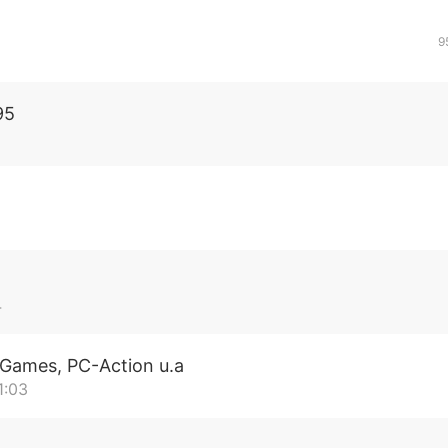
9
95
1
4
-Games, PC-Action u.a
1:03