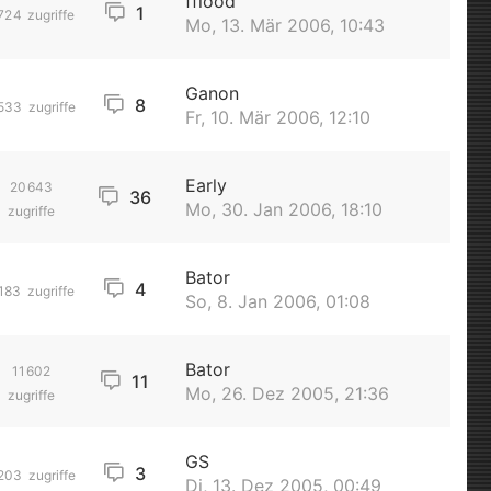
fflood
1
724
zugriffe
Mo, 13. Mär 2006, 10:43
Ganon
8
533
zugriffe
Fr, 10. Mär 2006, 12:10
Early
20643
36
Mo, 30. Jan 2006, 18:10
zugriffe
Bator
4
183
zugriffe
So, 8. Jan 2006, 01:08
Bator
11602
11
Mo, 26. Dez 2005, 21:36
zugriffe
GS
3
203
zugriffe
Di, 13. Dez 2005, 00:49