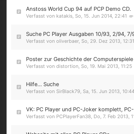
Anstoss World Cup 94 auf PCP Demo CD.
Verfasst von
katakis
,
So, 15. Jun 2014, 22:41
Suche PC Player Ausgaben 10/93, 2/94, 7/
Verfasst von
oliverbaer
,
So, 29. Dez 2013, 12:3
Poster zur Geschichte der Computerspiele
Verfasst von
distortion
,
So, 19. Mai 2013, 11:25
Hilfe... Suche
Verfasst von
SirBlack79
,
Sa, 15. Jun 2013, 10:4
VK: PC Player und PC-Joker komplett, PC
Verfasst von
PCPlayerFan38
,
Do, 7. Feb 2013, 1