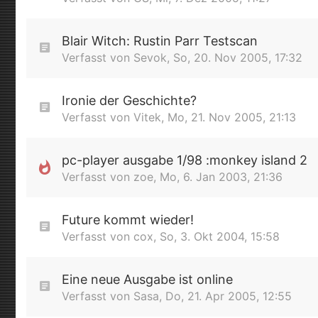
Blair Witch: Rustin Parr Testscan
Verfasst von
Sevok
,
So, 20. Nov 2005, 17:32
Ironie der Geschichte?
Verfasst von
Vitek
,
Mo, 21. Nov 2005, 21:13
pc-player ausgabe 1/98 :monkey island 2
Verfasst von
zoe
,
Mo, 6. Jan 2003, 21:36
Future kommt wieder!
Verfasst von
cox
,
So, 3. Okt 2004, 15:58
Eine neue Ausgabe ist online
Verfasst von
Sasa
,
Do, 21. Apr 2005, 12:55