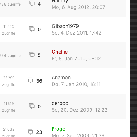
Hallfiry
4
738
zugriffe
Mo, 6. Aug 2012, 20:07
Gibson1979
11923
0
So, 4. Dez 2011, 17:42
zugriffe
Chellie
5
654
zugriffe
Fr, 8. Jan 2010, 08:12
Anamon
23299
36
Do, 7. Jan 2010, 18:11
zugriffe
derboo
11519
0
So, 20. Dez 2009, 12:22
zugriffe
Frogo
21032
23
Mo, 7. Sep 2009, 21:39
zugriffe