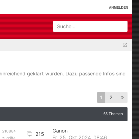
ANMELDEN
Suche…
t hinreichend geklärt wurden. Dazu passende Infos sind
1
2
65 Themen
Ganon
210884
215
Fr, 25. Okt 2024, 08:46
zugriffe