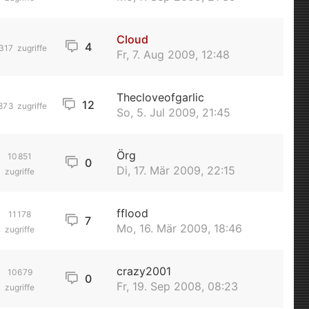
Cloud
4
317
zugriffe
Fr, 7. Aug 2009, 12:48
Thecloveofgarlic
12
873
zugriffe
So, 5. Jul 2009, 21:45
Örg
10851
0
Di, 17. Mär 2009, 22:15
zugriffe
fflood
11178
7
Mo, 16. Mär 2009, 18:46
zugriffe
crazy2001
10679
0
Fr, 19. Sep 2008, 08:23
zugriffe