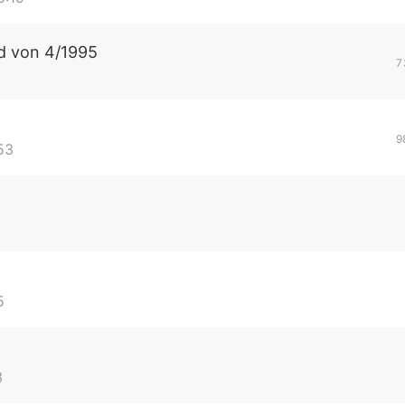
cd von 4/1995
7
9
53
5
3