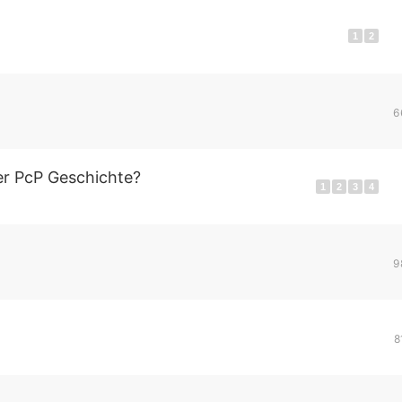
1
2
5
6
er PcP Geschichte?
1
2
3
4
8
9
1
8