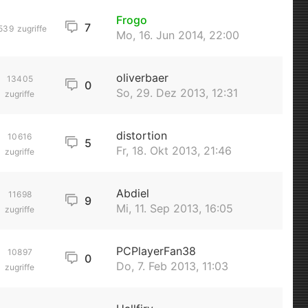
Frogo
7
539
zugriffe
Mo, 16. Jun 2014, 22:00
oliverbaer
13405
0
So, 29. Dez 2013, 12:31
zugriffe
distortion
10616
5
Fr, 18. Okt 2013, 21:46
zugriffe
Abdiel
11698
9
Mi, 11. Sep 2013, 16:05
zugriffe
PCPlayerFan38
10897
0
Do, 7. Feb 2013, 11:03
zugriffe