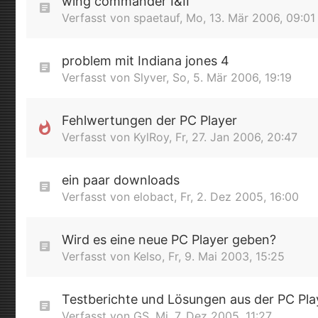
wing commander I&II
Verfasst von
spaetauf
,
Mo, 13. Mär 2006, 09:01
problem mit Indiana jones 4
Verfasst von
Slyver
,
So, 5. Mär 2006, 19:19
Fehlwertungen der PC Player
Verfasst von
KylRoy
,
Fr, 27. Jan 2006, 20:47
ein paar downloads
Verfasst von
elobact
,
Fr, 2. Dez 2005, 16:00
Wird es eine neue PC Player geben?
Verfasst von
Kelso
,
Fr, 9. Mai 2003, 15:25
Testberichte und Lösungen aus der PC Pla
Verfasst von
GS
,
Mi, 7. Dez 2005, 11:27