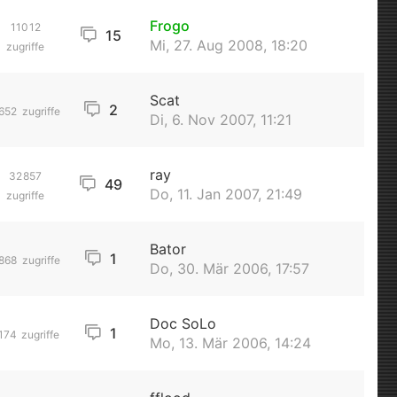
Frogo
11012
15
Mi, 27. Aug 2008, 18:20
zugriffe
Scat
2
652
zugriffe
Di, 6. Nov 2007, 11:21
ray
32857
49
Do, 11. Jan 2007, 21:49
zugriffe
Bator
1
868
zugriffe
Do, 30. Mär 2006, 17:57
Doc SoLo
1
174
zugriffe
Mo, 13. Mär 2006, 14:24