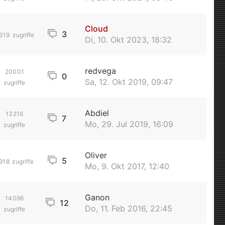
Cloud
3
319
zugriffe
Di, 10. Okt 2023, 18:32
redvega
20001
0
Sa, 12. Okt 2019, 09:47
zugriffe
Abdiel
13216
7
Mo, 29. Jul 2019, 16:09
zugriffe
Oliver
5
918
zugriffe
Mo, 9. Okt 2017, 12:40
Ganon
14096
12
Do, 11. Feb 2016, 22:45
zugriffe