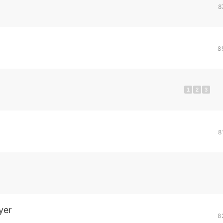
8
8
1
2
3
8
yer
8