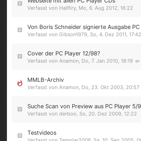
Webseite mit allen PC Player CDs
Verfasst von
Hallfiry
,
Mo, 6. Aug 2012, 16:22
Von Boris Schneider signierte Ausgabe PC 
Verfasst von
Gibson1979
,
So, 4. Dez 2011, 17:4
Cover der PC Player 12/98?
Verfasst von
Anamon
,
Do, 7. Jan 2010, 18:19
MMLB-Archiv
Verfasst von
Anamon
,
Do, 23. Okt 2003, 20:57
Suche Scan von Preview aus PC Player 5/
Verfasst von
derboo
,
So, 20. Dez 2009, 12:22
Testvideos
Verfasst von
Templar2006
,
Sa, 10. Sep 2005, 0