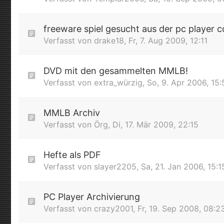
freeware spiel gesucht aus der pc player 
Verfasst von
drake18
,
Fr, 7. Aug 2009, 12:11
DVD mit den gesammelten MMLB!
Verfasst von
extra_würzig
,
So, 9. Apr 2006, 15:
MMLB Archiv
Verfasst von
Örg
,
Di, 17. Mär 2009, 22:15
Hefte als PDF
Verfasst von
slayer2205
,
Sa, 21. Jan 2006, 15:1
PC Player Archivierung
Verfasst von
crazy2001
,
Fr, 19. Sep 2008, 08:2