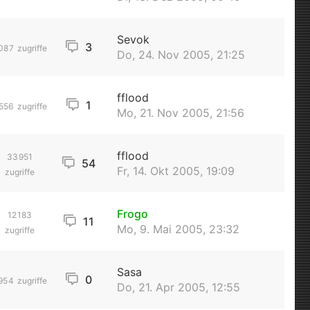
Sevok
3
087
zugriffe
Do, 24. Nov 2005, 21:25
fflood
1
556
zugriffe
Mo, 21. Nov 2005, 21:56
fflood
33951
54
Fr, 14. Okt 2005, 19:09
zugriffe
Frogo
12183
11
Mo, 9. Mai 2005, 23:32
zugriffe
Sasa
0
954
zugriffe
Do, 21. Apr 2005, 12:55