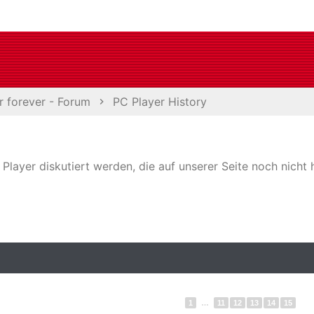
r forever - Forum
PC Player History
C Player diskutiert werden, die auf unserer Seite noch nich
1
…
11
12
13
14
15