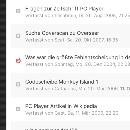
Fragen zur Zeitschrift PC Player
Verfasst von
fleshbrain
,
Di, 26. Aug 2008, 21:2
Suche Coverscan zu Overseer
Verfasst von
Scat
,
Sa, 20. Okt 2007, 16:35
Was war die größte Fehlentscheidung in d
Verfasst von
Sonntag
,
Mo, 20. Dez 2004, 22:0
Codescheibe Monkey Island 1
Verfasst von
Catharina
,
Mo, 20. Mär 2006, 11:0
PC Player Artikel in Wikipedia
Verfasst von
Gast
,
Sa, 11. Mär 2006, 22:20