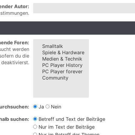
ender Autor:
instimmungen.
hende Foren:
esucht werden
sofern du die
deaktivierst.
durchsuchen:
Ja
Nein
halb suchen:
Betreff und Text der Beiträge
Nur im Text der Beiträge
Nur im Betreff der Themen