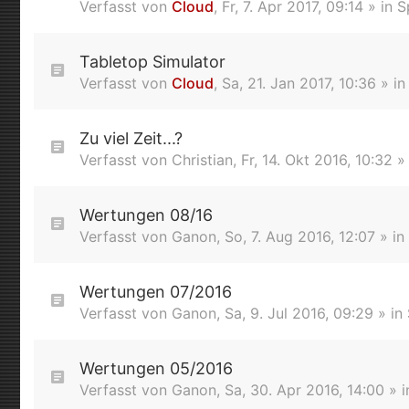
Verfasst von
Cloud
,
Fr, 7. Apr 2017, 09:14
» in
S
Tabletop Simulator
Verfasst von
Cloud
,
Sa, 21. Jan 2017, 10:36
» i
Zu viel Zeit...?
Verfasst von
Christian
,
Fr, 14. Okt 2016, 10:32
»
Wertungen 08/16
Verfasst von
Ganon
,
So, 7. Aug 2016, 12:07
» in
Wertungen 07/2016
Verfasst von
Ganon
,
Sa, 9. Jul 2016, 09:29
» in
Wertungen 05/2016
Verfasst von
Ganon
,
Sa, 30. Apr 2016, 14:00
» 