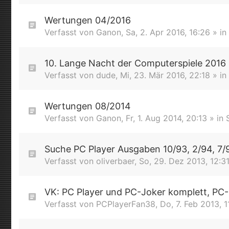
Wertungen 04/2016
Verfasst von
Ganon
,
Sa, 2. Apr 2016, 16:26
» in
10. Lange Nacht der Computerspiele 2016
Verfasst von
dude
,
Mi, 23. Mär 2016, 22:18
» in
Wertungen 08/2014
Verfasst von
Ganon
,
Fr, 1. Aug 2014, 20:13
» in
Suche PC Player Ausgaben 10/93, 2/94, 7/
Verfasst von
oliverbaer
,
So, 29. Dez 2013, 12:3
VK: PC Player und PC-Joker komplett, PC
Verfasst von
PCPlayerFan38
,
Do, 7. Feb 2013, 1