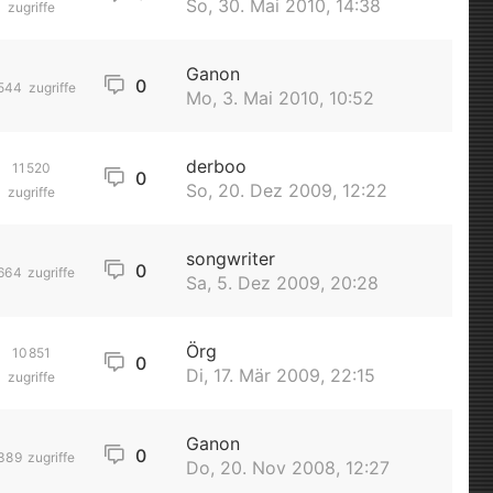
So, 30. Mai 2010, 14:38
zugriffe
Ganon
0
544
zugriffe
Mo, 3. Mai 2010, 10:52
derboo
11520
0
So, 20. Dez 2009, 12:22
zugriffe
songwriter
0
664
zugriffe
Sa, 5. Dez 2009, 20:28
Örg
10851
0
Di, 17. Mär 2009, 22:15
zugriffe
Ganon
0
389
zugriffe
Do, 20. Nov 2008, 12:27