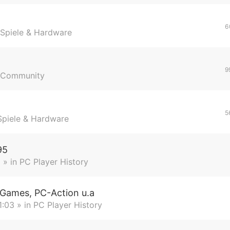
6
Spiele & Hardware
9
Community
5
Spiele & Hardware
95
1
» in
PC Player History
-Games, PC-Action u.a
1:03
» in
PC Player History