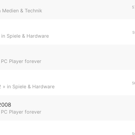
5
n
Medien & Technik
5
 in
Spiele & Hardware
n
PC Player forever
5
2
» in
Spiele & Hardware
 2008
n
PC Player forever
5