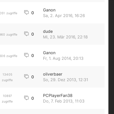
Ganon
0
051
zugriffe
Sa, 2. Apr 2016, 16:26
dude
0
960
zugriffe
Mi, 23. Mär 2016, 22:18
Ganon
0
606
zugriffe
Fr, 1. Aug 2014, 20:13
oliverbaer
13405
0
So, 29. Dez 2013, 12:31
zugriffe
PCPlayerFan38
10897
0
Do, 7. Feb 2013, 11:03
zugriffe