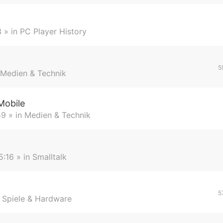
3
» in
PC Player History
5
Medien & Technik
Mobile
59
» in
Medien & Technik
5:16
» in
Smalltalk
5
n
Spiele & Hardware