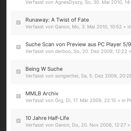
Verfasst von
AgnesDyszy
,
So, 30. Mai 2010, 14
Runaway: A Twist of Fate
Verfasst von
Ganon
,
Mo, 3. Mai 2010, 10:52
» i
Suche Scan von Preview aus PC Player 5/
Verfasst von
derboo
,
So, 20. Dez 2009, 12:22
»
Being W Suche
Verfasst von
songwriter
,
Sa, 5. Dez 2009, 20:2
MMLB Archiv
Verfasst von
Örg
,
Di, 17. Mär 2009, 22:15
» in
P
10 Jahre Half-Life
Verfasst von
Ganon
,
Do, 20. Nov 2008, 12:27
»