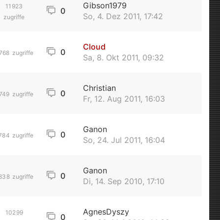
Gibson1979
11923
0
So, 4. Dez 2011, 17:42
zugriffe
Cloud
0
768
zugriffe
Sa, 8. Okt 2011, 09:32
Christian
0
749
zugriffe
Fr, 12. Aug 2011, 16:03
Ganon
0
784
zugriffe
So, 24. Jul 2011, 16:04
Ganon
0
838
zugriffe
Di, 14. Sep 2010, 17:10
AgnesDyszy
10299
0