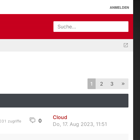
ANMELDEN
Suche…
1
2
3
Cloud
0
031
zugriffe
Do, 17. Aug 2023, 11:51