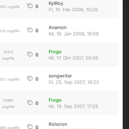
KylRoy
0
742
zugriffe
Fr, 15. Feb 2008, 10:26
Anamon
0
516
zugriffe
Mi, 16. Jan 2008, 18:58
Frogo
10612
0
Mi, 17. Okt 2007, 05:06
zugriffe
songwriter
0
637
zugriffe
Di, 25. Sep 2007, 18:22
Frogo
10880
0
Mi, 19. Sep 2007, 17:29
zugriffe
Rohoron
0
699
zugriffe