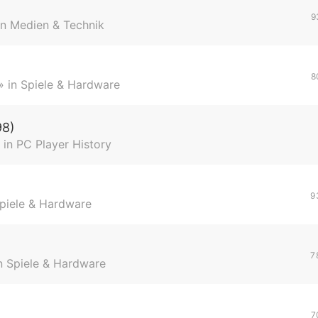
9
in
Medien & Technik
8
» in
Spiele & Hardware
98)
 in
PC Player History
9
piele & Hardware
7
n
Spiele & Hardware
7