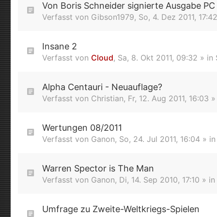
Von Boris Schneider signierte Ausgabe PC 
Verfasst von
Gibson1979
,
So, 4. Dez 2011, 17:4
Insane 2
Verfasst von
Cloud
,
Sa, 8. Okt 2011, 09:32
» in
Alpha Centauri - Neuauflage?
Verfasst von
Christian
,
Fr, 12. Aug 2011, 16:03
»
Wertungen 08/2011
Verfasst von
Ganon
,
So, 24. Jul 2011, 16:04
» i
Warren Spector is The Man
Verfasst von
Ganon
,
Di, 14. Sep 2010, 17:10
» i
Umfrage zu Zweite-Weltkriegs-Spielen