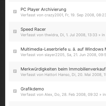
PC Player Archivierung
Verfasst von
crazy2001
,
Fr, 19. Sep 2008, 08:2
Speed Racer
Verfasst von
thwidra
,
Di, 1. Jul 2008, 13:33
» in
Multimedia-Leserbriefe u. ä. auf Windows 
Verfasst von
slayer2205
,
Sa, 21. Jun 2008, 09:
Merkwürdigkeiten beim Immobilienverkauf
Verfasst von
Hattori Hanso
,
Di, 20. Mai 2008, 1
Grafikdemo
Verfasst von
Alex
,
Do, 28. Feb 2008, 09:32
» i