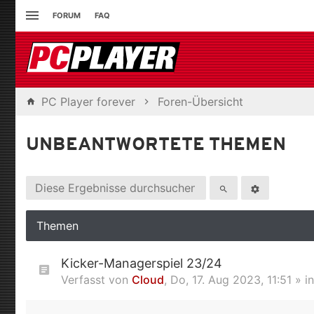
FORUM
FAQ
PC Player forever
Foren-Übersicht
UNBEANTWORTETE THEMEN
Themen
Kicker-Managerspiel 23/24
Verfasst von
Cloud
,
Do, 17. Aug 2023, 11:51
» i