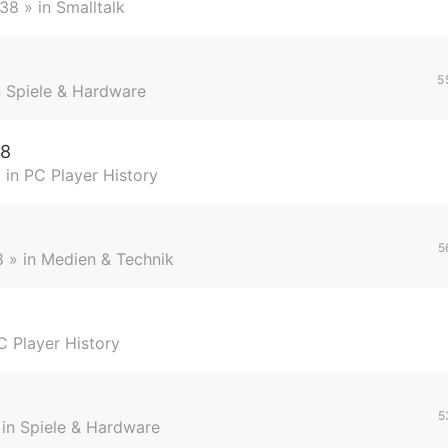
:38
» in
Smalltalk
5
n
Spiele & Hardware
98
 in
PC Player History
5
8
» in
Medien & Technik
C Player History
5
 in
Spiele & Hardware