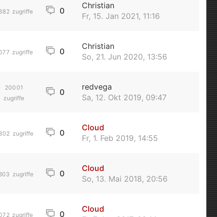
Christian
0
382
zugriffe
Fr, 15. Jan 2021, 11:16
Christian
0
077
zugriffe
So, 21. Jun 2020, 13:56
redvega
20001
0
Sa, 12. Okt 2019, 09:47
zugriffe
Cloud
0
302
zugriffe
Fr, 1. Feb 2019, 14:55
Cloud
0
803
zugriffe
So, 13. Mai 2018, 20:56
Cloud
0
072
zugriffe