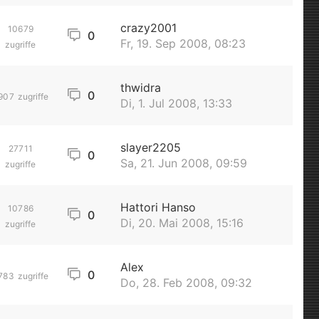
crazy2001
10679
0
Fr, 19. Sep 2008, 08:23
zugriffe
thwidra
0
907
zugriffe
Di, 1. Jul 2008, 13:33
slayer2205
27711
0
Sa, 21. Jun 2008, 09:59
zugriffe
Hattori Hanso
10786
0
Di, 20. Mai 2008, 15:16
zugriffe
Alex
0
783
zugriffe
Do, 28. Feb 2008, 09:32