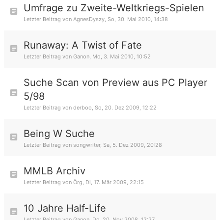
Umfrage zu Zweite-Weltkriegs-Spielen
Letzter Beitrag von
AgnesDyszy
,
So, 30. Mai 2010, 14:38
Runaway: A Twist of Fate
Letzter Beitrag von
Ganon
,
Mo, 3. Mai 2010, 10:52
Suche Scan von Preview aus PC Player
5/98
Letzter Beitrag von
derboo
,
So, 20. Dez 2009, 12:22
Being W Suche
Letzter Beitrag von
songwriter
,
Sa, 5. Dez 2009, 20:28
MMLB Archiv
Letzter Beitrag von
Örg
,
Di, 17. Mär 2009, 22:15
10 Jahre Half-Life
Letzter Beitrag von
Ganon
,
Do, 20. Nov 2008, 12:27