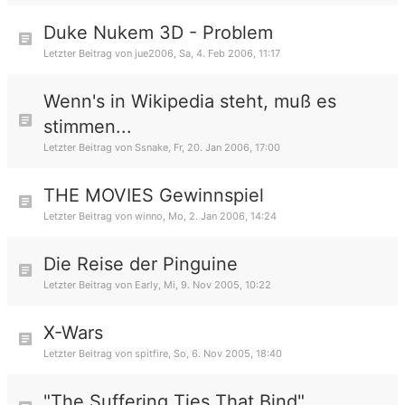
Duke Nukem 3D - Problem
Letzter Beitrag von
jue2006
,
Sa, 4. Feb 2006, 11:17
Wenn's in Wikipedia steht, muß es
stimmen...
Letzter Beitrag von
Ssnake
,
Fr, 20. Jan 2006, 17:00
THE MOVIES Gewinnspiel
Letzter Beitrag von
winno
,
Mo, 2. Jan 2006, 14:24
Die Reise der Pinguine
Letzter Beitrag von
Early
,
Mi, 9. Nov 2005, 10:22
X-Wars
Letzter Beitrag von
spitfire
,
So, 6. Nov 2005, 18:40
"The Suffering Ties That Bind"