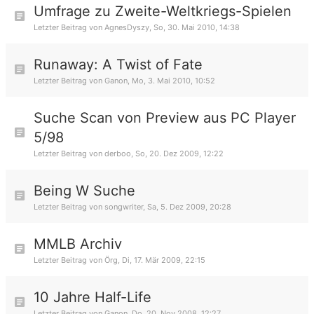
Umfrage zu Zweite-Weltkriegs-Spielen
Letzter Beitrag von
AgnesDyszy
,
So, 30. Mai 2010, 14:38
Runaway: A Twist of Fate
Letzter Beitrag von
Ganon
,
Mo, 3. Mai 2010, 10:52
Suche Scan von Preview aus PC Player
5/98
Letzter Beitrag von
derboo
,
So, 20. Dez 2009, 12:22
Being W Suche
Letzter Beitrag von
songwriter
,
Sa, 5. Dez 2009, 20:28
MMLB Archiv
Letzter Beitrag von
Örg
,
Di, 17. Mär 2009, 22:15
10 Jahre Half-Life
Letzter Beitrag von
Ganon
,
Do, 20. Nov 2008, 12:27