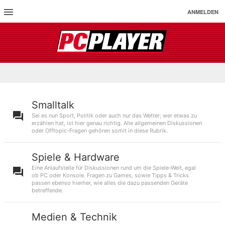
ANMELDEN
Smalltalk
Sei es nun Sport, Politik oder auch nur das Wetter; wer etwas zu
erzählen hat, ist hier genau richtig. Alle allgemeinen Diskussionen
oder Offtopic-Fragen gehören somit in diese Rubrik.
Spiele & Hardware
Eine Anlaufstelle für Diskussionen rund um die Spiele-Welt, egal
ob PC oder Konsole. Fragen zu Games, sowie Tipps & Tricks
passen ebenso hierher, wie alles die dazu passenden Geräte
betreffende.
Medien & Technik