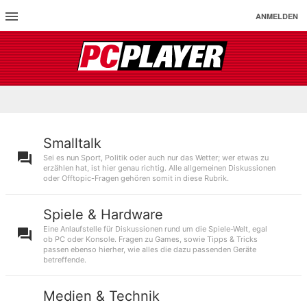
ANMELDEN
Smalltalk
Sei es nun Sport, Politik oder auch nur das Wetter; wer etwas zu
erzählen hat, ist hier genau richtig. Alle allgemeinen Diskussionen
oder Offtopic-Fragen gehören somit in diese Rubrik.
Spiele & Hardware
Eine Anlaufstelle für Diskussionen rund um die Spiele-Welt, egal
ob PC oder Konsole. Fragen zu Games, sowie Tipps & Tricks
passen ebenso hierher, wie alles die dazu passenden Geräte
betreffende.
Medien & Technik