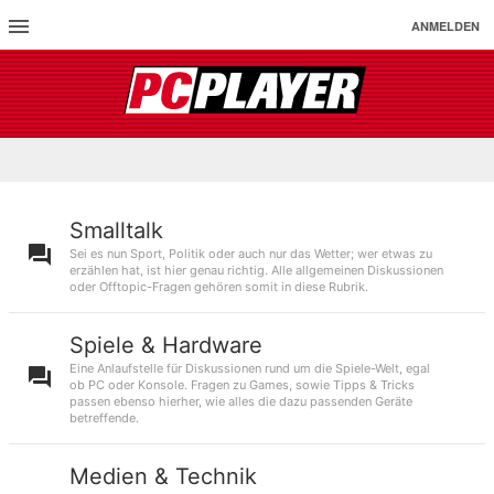
ANMELDEN
Smalltalk
Sei es nun Sport, Politik oder auch nur das Wetter; wer etwas zu
erzählen hat, ist hier genau richtig. Alle allgemeinen Diskussionen
oder Offtopic-Fragen gehören somit in diese Rubrik.
Spiele & Hardware
Eine Anlaufstelle für Diskussionen rund um die Spiele-Welt, egal
ob PC oder Konsole. Fragen zu Games, sowie Tipps & Tricks
passen ebenso hierher, wie alles die dazu passenden Geräte
betreffende.
Medien & Technik