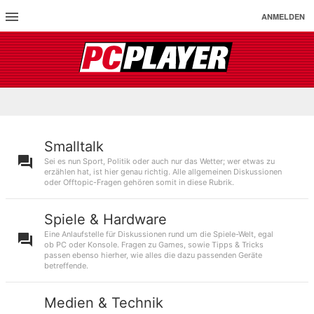
ANMELDEN
Smalltalk
Sei es nun Sport, Politik oder auch nur das Wetter; wer etwas zu
erzählen hat, ist hier genau richtig. Alle allgemeinen Diskussionen
oder Offtopic-Fragen gehören somit in diese Rubrik.
Spiele & Hardware
Eine Anlaufstelle für Diskussionen rund um die Spiele-Welt, egal
ob PC oder Konsole. Fragen zu Games, sowie Tipps & Tricks
passen ebenso hierher, wie alles die dazu passenden Geräte
betreffende.
Medien & Technik