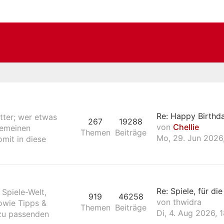
Re: Happy Birthd
tter; wer etwas
267
19288
von
Chellie
lgemeinen
Themen
Beiträge
Mo, 29. Jun 2026,
mit in diese
Re: Spiele, für die
 Spiele-Welt,
919
46258
von
thwidra
owie Tipps &
Themen
Beiträge
Di, 4. Aug 2026, 
azu passenden