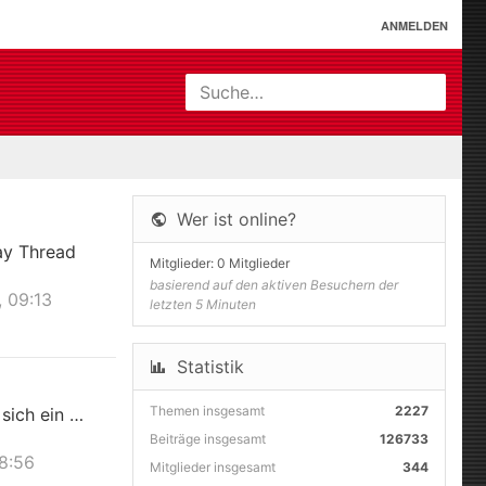
ANMELDEN
Suche…
Wer ist online?
ay Thread
Mitglieder: 0 Mitglieder
basierend auf den aktiven Besuchern der
 09:13
letzten 5 Minuten
Statistik
Themen insgesamt
2227
 sich ein …
Beiträge insgesamt
126733
18:56
Mitglieder insgesamt
344