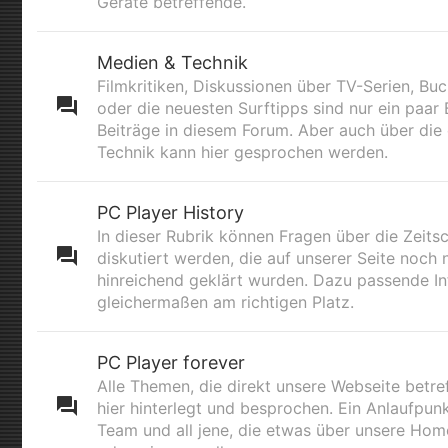
Geräte betreffende.
Medien & Technik
Filmkritiken, Diskussionen über TV-Serien, B
oder die neuesten Surftipps sind nur ein paar B
Beiträge in diesem Forum. Aber auch über die
Technik kann hier gesprochen werden.
PC Player History
In dieser Rubrik können Fragen über die Zeitsc
diskutiert werden, die auf unserer Seite noch 
hinreichend geklärt wurden. Dazu passende Inf
gleichermaßen am richtigen Platz.
PC Player forever
Alle Themen, die direkt unsere Webseite betre
hier hinterlegt und besprochen. Ein Anlaufpunk
Team und all jene, die etwas über unsere Ho