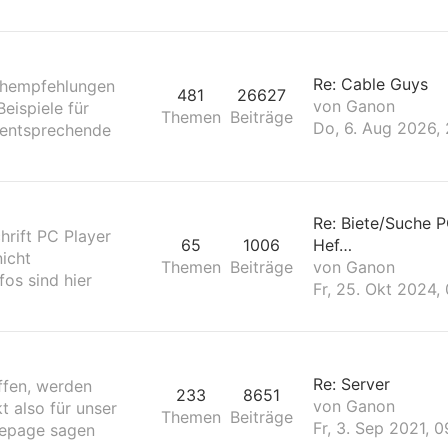
Re: Cable Guys
uchempfehlungen
481
26627
von
Ganon
eispiele für
Themen
Beiträge
Do, 6. Aug 2026, 
 entsprechende
Re: Biete/Suche P
hrift PC Player
65
1006
Hef…
nicht
Themen
Beiträge
von
Ganon
os sind hier
Fr, 25. Okt 2024,
Re: Server
ffen, werden
233
8651
von
Ganon
t also für unser
Themen
Beiträge
Fr, 3. Sep 2021, 0
mepage sagen