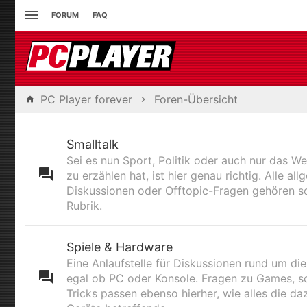
FORUM
FAQ
PC Player forever
Foren-Übersicht
Smalltalk
Sei es nun Sport, Politik oder auch nur das We
zu erzählen hat, ist hier genau richtig. Alle al
Diskussionen oder Offtopic-Fragen gehören so
Rubrik.
Spiele & Hardware
Eine Anlaufstelle für Diskussionen rund um die
egal ob PC oder Konsole. Fragen zu Games, s
Tricks passen ebenso hierher, wie alles die d