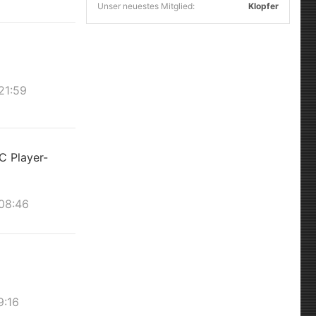
Unser neuestes Mitglied:
Klopfer
21:59
C Player-
 08:46
9:16