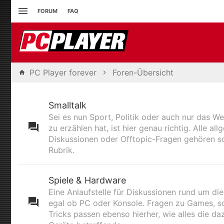
FORUM
FAQ
PC Player forever
Foren-Übersicht
Smalltalk
Sei es nun Sport, Politik oder auch nur das We
zu erzählen hat, ist hier genau richtig. Alle al
Diskussionen oder Offtopic-Fragen gehören so
Rubrik.
Spiele & Hardware
Eine Anlaufstelle für Diskussionen rund um die
egal ob PC oder Konsole. Fragen zu Games, s
Tricks passen ebenso hierher, wie alles die d