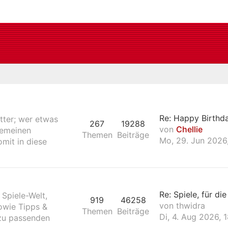
Re: Happy Birthd
tter; wer etwas
267
19288
von
Chellie
lgemeinen
Themen
Beiträge
Mo, 29. Jun 2026,
mit in diese
Re: Spiele, für die
 Spiele-Welt,
919
46258
von
thwidra
owie Tipps &
Themen
Beiträge
Di, 4. Aug 2026, 
azu passenden