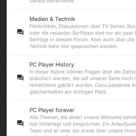
Geräte betreffende.
Medien & Technik
Filmkritiken, Diskussionen über TV-Serien, B
oder die neuesten Surftipps sind nur ein paar B
Beiträge in diesem Forum. Aber auch über die
Technik kann hier gesprochen werden.
PC Player History
In dieser Rubrik können Fragen über die Zeitsc
diskutiert werden, die auf unserer Seite noch 
hinreichend geklärt wurden. Dazu passende Inf
gleichermaßen am richtigen Platz.
PC Player forever
Alle Themen, die direkt unsere Webseite betre
hier hinterlegt und besprochen. Ein Anlaufpunk
Team und all jene, die etwas über unsere Ho