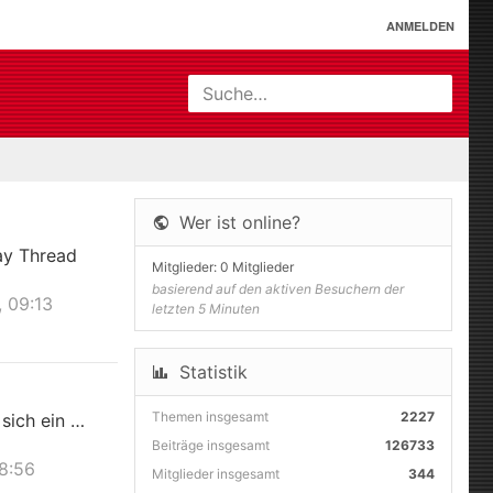
ANMELDEN
Suche…
Wer ist online?
ay Thread
Mitglieder: 0 Mitglieder
basierend auf den aktiven Besuchern der
 09:13
letzten 5 Minuten
Statistik
Themen insgesamt
2227
 sich ein …
Beiträge insgesamt
126733
18:56
Mitglieder insgesamt
344