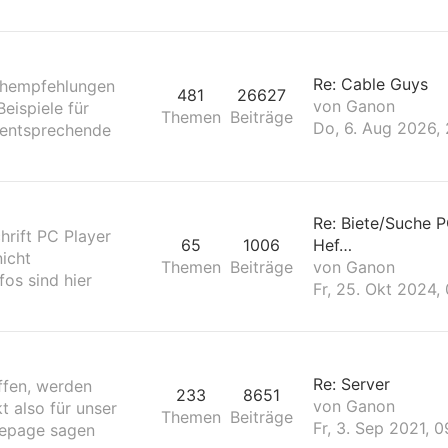
Re: Cable Guys
uchempfehlungen
481
26627
von
Ganon
eispiele für
Themen
Beiträge
Do, 6. Aug 2026, 
 entsprechende
Re: Biete/Suche P
hrift PC Player
65
1006
Hef…
nicht
Themen
Beiträge
von
Ganon
os sind hier
Fr, 25. Okt 2024,
Re: Server
ffen, werden
233
8651
von
Ganon
t also für unser
Themen
Beiträge
Fr, 3. Sep 2021, 0
mepage sagen