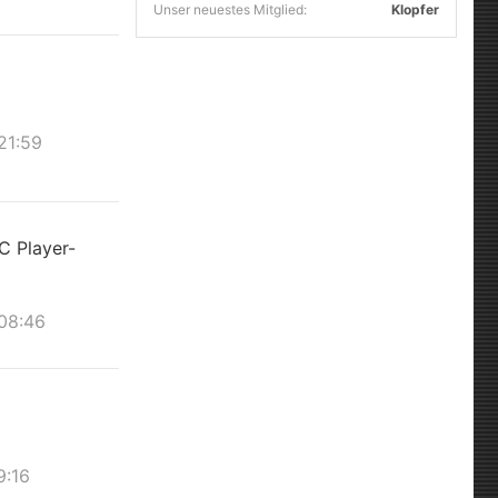
Unser neuestes Mitglied:
Klopfer
21:59
C Player-
 08:46
9:16