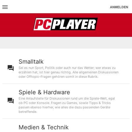
ANMELDEN
Smalltalk
Sei es nun Sport, Politik oder auch nur das Wetter; wer etwas zu
erzählen hat, ist hier genau richtig. Alle allgemeinen Diskussionen
oder Offtopic-Fragen gehören somit in diese Rubrik.
Spiele & Hardware
Eine Anlaufstelle für Diskussionen rund um die Spiele-Welt, egal
ob PC oder Konsole. Fragen zu Games, sowie Tipps & Tricks
passen ebenso hierher, wie alles die dazu passenden Geräte
betreffende.
Medien & Technik